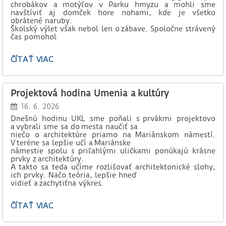
chrobákov a motýľov v Parku hmyzu a mohli sme
navštíviť aj domček hore nohami, kde je všetko
obrátené naruby.
Školský výlet však nebol len o zábave. Spoločne strávený
čas pomohol
VÝPRAVA
ČÍTAŤ VIAC
DO
SVETA
DINOSAUROV
Projektová hodina Umenia a kultúry
A ZÁBAVY
V
16. 6. 2026
ZATORLANDE:
Dnešnú hodinu UKL sme poňali s prvákmi projektovo
a vybrali sme sa do mesta naučiť sa
niečo o architektúre priamo na Mariánskom námestí.
V teréne sa lepšie učí a Mariánske
námestie spolu s priľahlými uličkami ponúkajú krásne
prvky z architektúry.
A takto sa teda učíme rozlišovať architektonické slohy,
ich prvky. Načo teória, lepšie hneď
vidieť a zachytiťna výkres.
PROJEKTOVÁ
ČÍTAŤ VIAC
HODINA
UMENIA