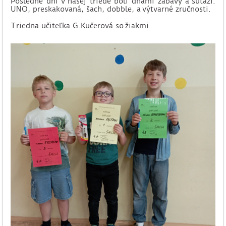
Posledné dni v našej triede boli dňami zábavy a súťaží:
UNO, preskakovaná, šach, dobble, a výtvarné zručnosti.
Triedna učiteľka G.Kučerová so žiakmi