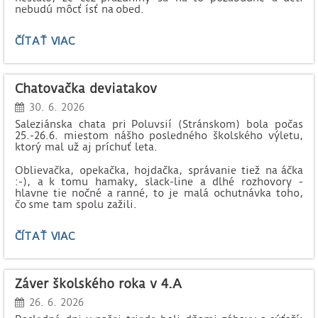
nebudú môcť ísť na obed.
OZNAM
ČÍTAŤ VIAC
ŠJ:
Chatovačka deviatakov
30. 6. 2026
Saleziánska chata pri Poluvsií (Stránskom) bola počas
25.-26.6. miestom nášho posledného školského výletu,
ktorý mal už aj príchuť leta.
Oblievačka, opekačka, hojdačka, správanie tiež na áčka
:-), a k tomu hamaky, slack-line a dlhé rozhovory -
hlavne tie nočné a ranné, to je malá ochutnávka toho,
čo sme tam spolu zažili.
CHATOVAČKA
ČÍTAŤ VIAC
DEVIATAKOV:
Záver školského roka v 4.A
26. 6. 2026