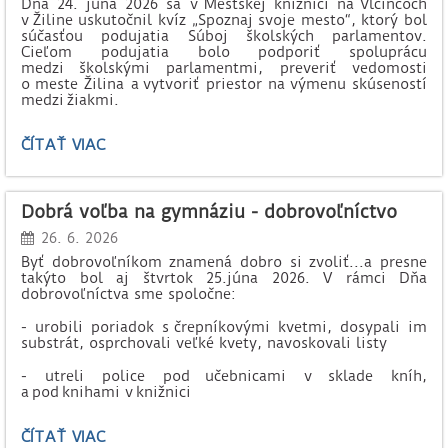
Dňa 24. júna 2026 sa v Mestskej knižnici na Vlčincoch
v Žiline uskutočnil kvíz „Spoznaj svoje mesto“, ktorý bol
súčasťou podujatia Súboj školských parlamentov.
Cieľom podujatia bolo podporiť spoluprácu
medzi školskými parlamentmi, preveriť vedomosti
o meste Žilina a vytvoriť priestor na výmenu skúseností
medzi žiakmi.
ÚSPECH
ČÍTAŤ VIAC
NAŠEJ
ŠKOLY
V
Dobrá voľba na gymnáziu - dobrovoľníctvo
MESTSKOM
KVÍZE:
26. 6. 2026
Byť dobrovoľníkom znamená dobro si zvoliť...a presne
takýto bol aj štvrtok 25.júna 2026.
V rámci Dňa
dobrovoľníctva sme spoločne:
- urobili poriadok s črepníkovými kvetmi, dosypali im
substrát, osprchovali veľké kvety, navoskovali listy
-
utreli police pod učebnicami v sklade kníh,
a pod knihami v knižnici
DOBRÁ
ČÍTAŤ VIAC