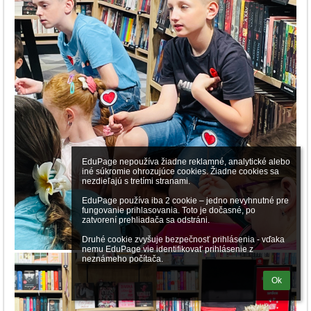
EduPage nepoužíva žiadne reklamné, analytické alebo 
iné súkromie ohrozujúce cookies. Žiadne cookies sa 
nezdieľajú s tretími stranami.

EduPage používa iba 2 cookie – jedno nevyhnutné pre 
fungovanie prihlasovania. Toto je dočasné, po 
zatvorení prehliadača sa odstráni.

Druhé cookie zvyšuje bezpečnosť prihlásenia - vďaka 
nemu EduPage vie identifikovať prihlásenie z 
neznámeho počítača.
Ok