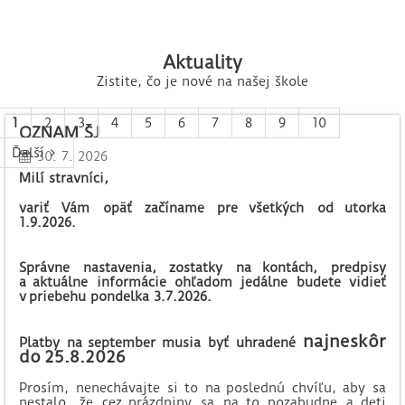
Aktuality
Zistite, čo je nové na našej škole
1
2
3
4
5
6
7
8
9
10
OZNAM ŠJ
Ďalší
30. 7. 2026
Milí stravníci,
variť Vám opäť začíname pre všetkých od utorka
1.9.2026.
Správne nastavenia, zostatky na kontách, predpisy
a aktuálne informácie ohľadom jedálne budete vidieť
v priebehu pondelka 3.7.2026.
najneskôr
Platby na september musia byť uhradené
do 25.8.2026
Prosím, nenechávajte si to na poslednú chvíľu, aby sa
nestalo, že cez prázdniny sa na to pozabudne a deti