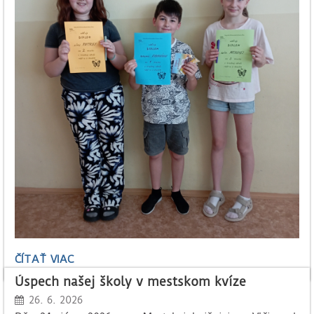
ZÁVER
ČÍTAŤ VIAC
ŠKOLSKÉHO
Úspech našej školy v mestskom kvíze
ROKA
V
26. 6. 2026
4.A: