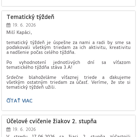
VOĽBA
NA
GYMNÁZIU
Tematický týždeň
-
DOBROVOĽNÍCTVO:
19. 6. 2026
Milí Kapáci,
tematický týždeň je úspešne za nami a radi by sme sa
poďakovali všetkým triedam za ich aktivitu, kreativitu
a nadšenie počas celého týždňa.
Po vyhodnotení jednotlivých dní sa víťazom
tematického týždňa stáva 3.A!
Srdečne blahoželáme víťaznej triede a ďakujeme
všetkým ostatným triedam za účasť. Veríme, že ste si
tematický týždeň užili.
TEMATICKÝ
ČÍTAŤ VIAC
TÝŽDEŇ:
Účelové cvičenie žiakov 2. stupňa
19. 6. 2026
V stredu 17.06.2026 sa žiaci 2. stupňa zúčastnili