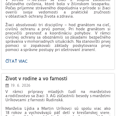
účelového cvičenia, ktoré bolo v žilinskom lesoparku.
Počas príjemne stráveného dopoludnia v prírode si žiaci
overili svoje vedomosti a praktické zručnosti
v oblastiach ochrany života a zdravia.
Žiaci absolvovali tri disciplíny – hod granátom na cieľ,
civilnú ochranu a prvú pomoc. Pri hode granátom si
precvičili presnosť a koordináciu pohybov. V rámci
civilnej ochrany sa oboznámili so zásadami bezpečného
správania v mimoriadnych situáciách. Na stanovišti prvej
pomoci si zopakovali základy poskytovania prvej
pomoci a správne postupy pri ošetrovaní zranení.
ÚČELOVÉ
ČÍTAŤ VIAC
CVIČENIE
ŽIAKOV
2.
Život v rodine a vo farnosti
STUPŇA:
19. 6. 2026
V rámci prípravy mladých ľudí na manželstvo
a rodičovstvo sa žiaci 3. AG zúčastnili besedy s manželmi
Uríkovcami z farnosti Rudinská.
Manželia Lýdia a Martin Uríkovci sú spolu viac ako
18 rokov a vychovávajú päť detí v kresťanskej viere.