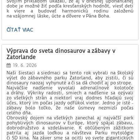
Svojím príkladom ukázali, že aj v dnešnej uponáhľanej
dobe je možné žiť podľa kresťanských hodnôt, viesť deti
k viere a budovať harmonickú rodinu založenú
na vzájomnej láske, úcte a dôvere v Pána Boha.
ŽIVOT
ČÍTAŤ VIAC
V
RODINE
A
Výprava do sveta dinosaurov a zábavy v
VO
Zatorlande
FARNOSTI:
19. 6. 2026
Naši šiestaci a siedmaci sa tento rok vybrali na školský
výlet do zábavného parku Zatorland, aby zistili, či sú
dinosaury naozaj vyhynuté a či sa dá chodiť aj po strope.
Najväčšie nadšenie vyvolali adrenalínové kolotoče
a dráhy. Výkriky radosti, smiech a nadšenie sa ozývali
zo všetkých strán a niektorí vraj dodnes hľadajú svoj
účes, ktorý im počas jazdy odfúkol vietor. Jedno je isté ˗
zábavy bolo toľko, že naše úsmevy nezmizli počas
celého dňa.
Obrovský dojem na všetkých zanechal aj najväčší park
pohyblivých dinosaurov v Európe, ktorý spájal zábavu,
dobrodružstvo a vzdelávanie. K obľúbeným zážitkom
patrila aj jazda loďkou a návšteva Parku mytológie
či 5D kina. Na záver sme sa ocitli vo svete gigantických