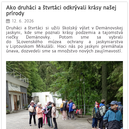
A KULTÚRY:
Ako druháci a štvrtáci odkrývali krásy našej
prírody
12. 6. 2026
Druháci a štvrtáci si užili školský výlet v Demänovskej
jaskyni, kde sme poznali krásy podzemia a tajomstvá
riečky Demänovky. Potom sme sa vybrali
do SLovenského múzea ochrany a jaskyniarstva
v Liptovskom Mikuláši. Hoci nás po jaskyni premáhala
únava, dozvedeli sme sa množstvo nových zaujímavostí.