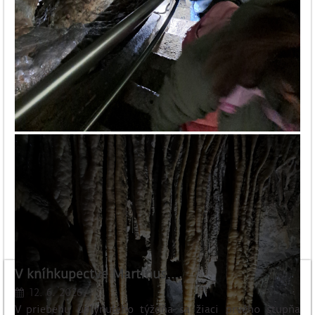
V kníhkupectve Martinus…
12. 6. 2026
V priebehu uplynulého týždňa sa žiaci prvého stupňa