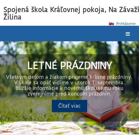
Spojená škola Kráľovnej pokoja, Na Závaží
Žilina
Prihlásenie
Home
LETNÉ PRÁZDNINY
Všetkým deťom a žiakom prajeme krásne prázdniny.
V škole sa opäť vidíme v utorok 1. septembra.
Bližšie informácie k novému školskému roku
zverejníme pred koncom prázdnin.
Čítať viac