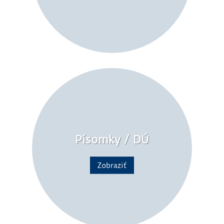
Písomky / DÚ
Zobraziť